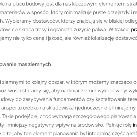
tyki na placu budowy jest dla nas kluczowym elementem strate
ateriałów w sposób, który minimalizuje puste przejazdy i re
. Wybieramy dostawców, którzy znajdują się w bliskiej odleg
tów, co skraca trasy i ogranicza zużycie paliwa. W trakcie
pr
jemy nie tylko cenę i jakość, ale również lokalizację dostawc
nowanie mas ziemnych
 ziemnymi to kolejny obszar, w którym możemy znacząco og
ożliwości staramy się, aby nadmiar ziemi z wykopów był wy
dowy do zasypywania fundamentów czy kształtowania tere
ransportu urobku na składowiska i jednocześnie eliminujemy
 Takie podejście, choć wymaga szczegółowego planowania i 
zty i mniejszy negatywny wpływ na środowisko. Pełniąc rolę
i
o to, aby ten element planowania był integralną częścią ka