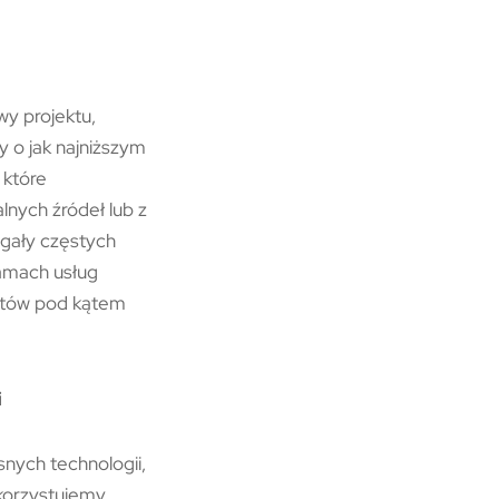
y projektu,
y o jak najniższym
 które
lnych źródeł lub z
agały częstych
ramach usług
entów pod kątem
i
ych technologii,
korzystujemy