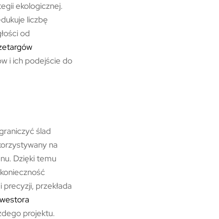
gii ekologicznej.
dukuje liczbę
łości od
zetargów
ów i ich podejście do
raniczyć ślad
korzystywany na
nu. Dzięki temu
 konieczność
precyzji, przekłada
nwestora
żdego projektu.