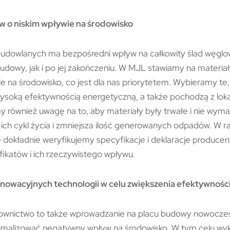
w o niskim wpływie na środowisko
udowlanych ma bezpośredni wpływ na całkowity ślad węglow
udowy, jak i po jej zakończeniu. W MJL stawiamy na materiał
na środowisko, co jest dla nas priorytetem. Wybieramy te,
wysoką efektywnością energetyczną, a także pochodzą z loka
y również uwagę na to, aby materiały były trwałe i nie wym
ich cykl życia i zmniejsza ilość generowanych odpadów. W 
 dokładnie weryfikujemy specyfikacje i deklaracje produc
fikatów i ich rzeczywistego wpływu.
innowacyjnych technologii w celu zwiększenia efektywnośc
nictwo to także wprowadzanie na placu budowy nowoczesn
imalizować negatywny wpływ na środowisko. W tym celu wy