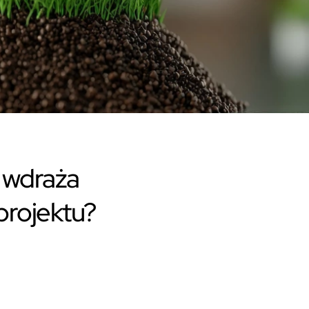
 wdraża
projektu?