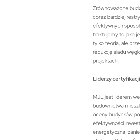
Zrównoważone budown
coraz bardziej restr
efektywnych sposob
traktujemy to jako 
tylko teoria, ale pr
redukcję śladu węgl
projektach.
Liderzy certyfikac
MJL jest liderem we 
budownictwa mieszk
oceny budynków pod
efektywności inwest
energetyczna, zanie