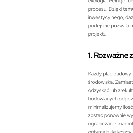
ekologia. Pełniąc fu
procesu. Dzięki te
inwestycyjnego, dą
podejście pozwala n
projektu.
1. Rozważne 
Każdy plac budowy g
środowiska. Zamiast
odzyskać lub zrekul
budowlanych odpowie
minimalizujemy ilość
zostać ponownie wyk
ograniczanie marnot
optymalizuje koszty 