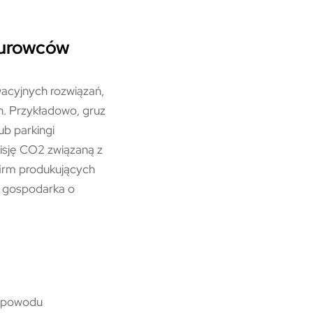
surowców
acyjnych rozwiązań,
. Przykładowo, gruz
b parkingi
isję CO2 związaną z
firm produkujących
e gospodarka o
o powodu