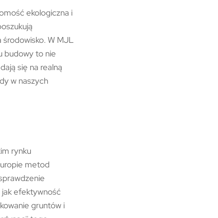
omość ekologiczna i
poszukują
a środowisko. W MJL
cu budowy to nie
dają się na realną
ady w naszych
im rynku
Europie metod
 sprawdzenie
h jak efektywność
kowanie gruntów i