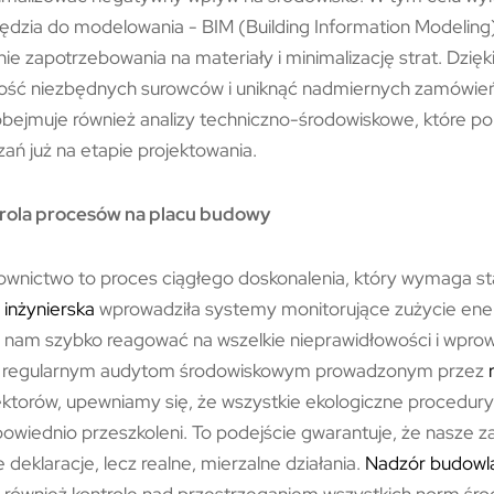
zia do modelowania - BIM (Building Information Modeling)
ie zapotrzebowania na materiały i minimalizację strat. Dzi
ilość niezbędnych surowców i uniknąć nadmiernych zamówie
bejmuje również analizy techniczno-środowiskowe, które 
ań już na etapie projektowania.
ntrola procesów na placu budowy
nictwo to proces ciągłego doskonalenia, który wymaga sta
 inżynierska
wprowadziła systemy monitorujące zużycie energ
 nam szybko reagować na wszelkie nieprawidłowości i wpro
ki regularnym audytom środowiskowym prowadzonym przez
ektorów, upewniamy się, że wszystkie ekologiczne procedury
owiednio przeszkoleni. To podejście gwarantuje, że nasze 
e deklaracje, lecz realne, mierzalne działania.
Nadzór budowl