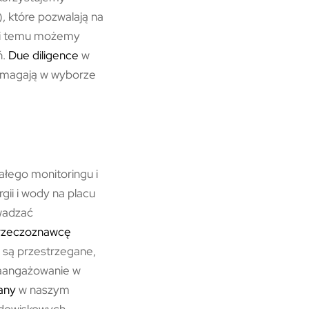
, które pozwalają na
ęki temu możemy
ń.
Due diligence
w
pomagają w wyborze
łego monitoringu i
ii i wody na placu
wadzać
rzeczoznawcę
 są przestrzegane,
zaangażowanie w
any
w naszym