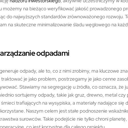
nkcję
nadzoru inwestorskiego
, aktywnie uczestniczymy w koo
mu możemy na bieżąco weryfikować jakość prowadzonego p
żąc do najwyższych standardów zrównoważonego rozwoju. 
am na skuteczne minimalizowanie śladu węglowego na każdym
zarządzanie odpadami
eneruje odpady, ale to, co z nimi zrobimy, ma kluczowe zna
 traktować je jako problem, postrzegamy je jako cenne zas
tywować. Stawiamy na segregację u źródła, co oznacza, że ju
dnio sortujemy odpady, takie jak gruz, drewno, metal czy p
 śmieci trafiających na wysypiska, a materiały nadające się
orzystane. Naszym celem jest stałe podnoszenie wskaźnikó
rawstwa surowców. Takie podejście nie tylko chroni planetę, 
operacyjne, co jest korzystne dla całego projektu.