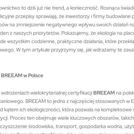
ictwo to dziś już nie trend, a konieczność. Rosnąca świad
ykcyjne przepisy sprawiają, że inwestorzy i firmy budowlane 
ów na zmniejszenie negatywnego wpływu swoich działań n
jeden z naszych priorytetów. Pokazujemy, że ekologia na pla
zede wszystkim codzienne, praktyczne działania, które przekła
owego. W tym artykule przyjrzymy się, jak wdrażamy te zas
ji BREEAM w Polsce
wdrożeniach wielokryterialnej certyfikacji
BREEAM
na polsk
aniowego. BREEAM to jedna z najczęściej stosowanych w 
 kątem ich ekologiczności, która pozwala na kompleksowe
ycji. Proces ten obejmuje wiele kluczowych obszarów, takic
czyszczenie środowiska, transport, gospodarka wodna, użyt