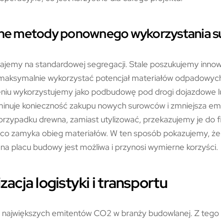
yjne metody ponownego wykorzystania 
ajemy na standardowej segregacji. Stale poszukujemy innow
maksymalnie wykorzystać potencjał materiałów odpadowych
niu wykorzystujemy jako podbudowę pod drogi dojazdowe lu
minuje konieczność zakupu nowych surowców i zmniejsza em
przypadku drewna, zamiast utylizować, przekazujemy je do 
 co zamyka obieg materiałów. W ten sposób pokazujemy, ż
a placu budowy jest możliwa i przynosi wymierne korzyści.
acja logistyki i transportu
 z największych emitentów CO2 w branży budowlanej. Z teg