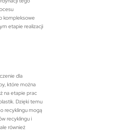
rdynacji tego
rocesu
To kompleksowe
 etapie realizacji
czenie dla
oby, które można
ż na etapie prac
lastik. Dzięki temu
 do recyklingu mogą
w recyklingu i
ale również