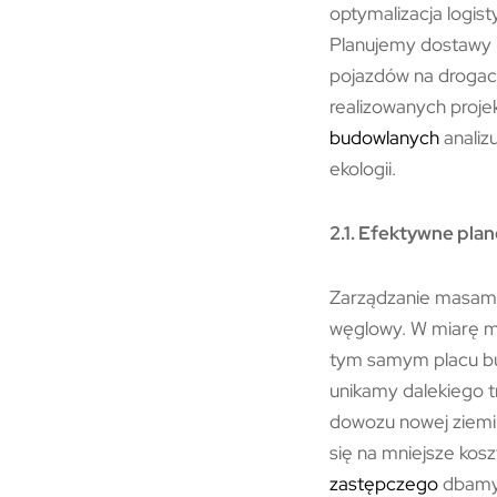
optymalizacja logis
Planujemy dostawy m
pojazdów na drogach
realizowanych projek
budowlanych
analizu
ekologii.
2.1. Efektywne pla
Zarządzanie masami
węglowy. W miarę m
tym samym placu bu
unikamy dalekiego t
dowozu nowej ziemi.
się na mniejsze kos
zastępczego
dbamy 