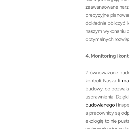
zaawansowane narzęd
precyzyjne planowan
dokładnie obliczyć 
naszym wykonaniu o
optymalnych rozwiąz
4. Monitoring i ko
Zrównoważone budow
kontroli. Nasza
firma
budowy, co pozwala
usprawnienia. Dzię
budowlanego
i insp
a pracownicy są odp
ekologię to nie pust