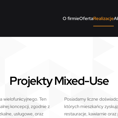
O firmie
Oferta
Realizacje
A
Projekty Mixed-Use
 wielofunkcyjnego. Ten
Posiadamy liczne doświadcz
lnej koncepcji, zgodnie z
których mieszkańcy zyskują
zkalne, usługowe, oraz
restauracje, kawiarnie ora